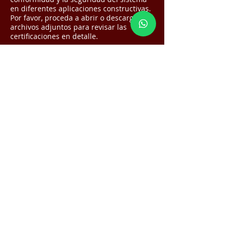
en diferentes aplicaciones constructivas.
Por favor, proceda a abrir o descargar los
archivos adjuntos para revisar las
certificaciones en detalle.
Diapositiva
Este es un párrafo. Haz clic en
Editar texto o doble clic en el
cuadro de texto para editarlo.